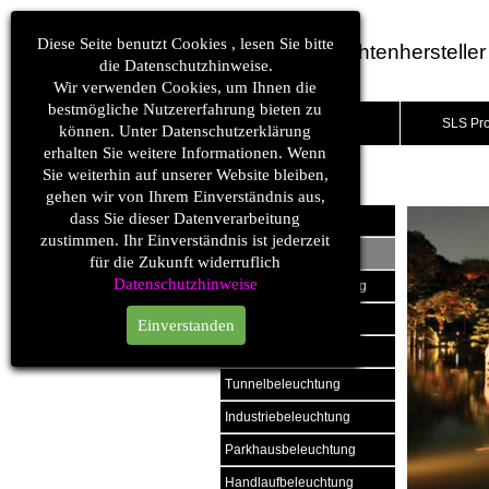
Diese Seite benutzt Cookies , lesen Sie bitte
LED Leuchtenhersteller
die Datenschutzhinweise.
Wir verwenden Cookies, um Ihnen die
bestmögliche Nutzererfahrung bieten zu
SLS1.ch
SLS Pr
können. Unter Datenschutzerklärung
erhalten Sie weitere Informationen. Wenn
Gartenbeleuchtung
Sie weiterhin auf unserer Website bleiben,
Lichtplanung > ANWENDUNGEN > Aussenbeleuchtung
gehen wir von Ihrem Einverständnis aus,
dass Sie dieser Datenverarbeitung
Poolbeleuchtung
zustimmen. Ihr Einverständnis ist jederzeit
Gartenbeleuchtung
für die Zukunft widerruflich
Datenschutzhinweise
Tankstellenbeleuchtung
Strassenbeleuchtung
Einverstanden
Fassadenbeleuchtung
Tunnelbeleuchtung
Industriebeleuchtung
Parkhausbeleuchtung
Handlaufbeleuchtung