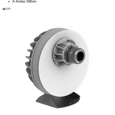
A:Amber 590nm
IK777