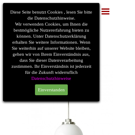
Diese Seite benutzt Cookies , lesen Sie bitte
die Datenschutzhinweise.
Wir verwenden Cookies, um Ihnen die
LED 
bestmögliche Nutzererfahrung bieten zu
Leuchtenhersteller
können. Unter Datenschutzerklärung
erhalten Sie weitere Informationen. Wenn
Sie weiterhin auf unserer Website bleiben,
Kugelleuchte
gehen wir von Ihrem Einverständnis aus,
dass Sie dieser Datenverarbeitung
Lichtlösungen > SLS Engineering
zustimmen. Ihr Einverständnis ist jederzeit
für die Zukunft widerruflich
Datenschutzhinweise
Einverstanden